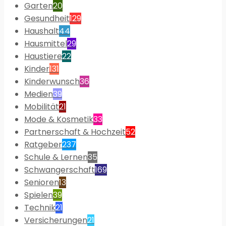
Garten
20
Gesundheit
129
Haushalt
44
Hausmittel
29
Haustiere
22
Kinder
131
Kinderwunsch
36
Medien
39
Mobilität
21
Mode & Kosmetik
33
Partnerschaft & Hochzeit
52
Ratgeber
237
Schule & Lernen
35
Schwangerschaft
169
Senioren
13
Spielen
39
Technik
21
Versicherungen
21