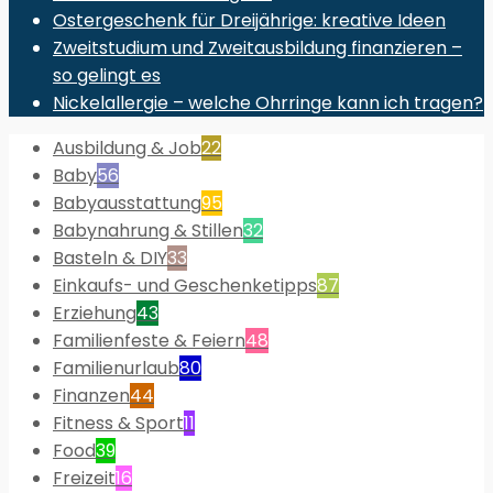
Ostergeschenk für Dreijährige: kreative Ideen
Zweitstudium und Zweitausbildung finanzieren –
so gelingt es
Nickelallergie – welche Ohrringe kann ich tragen?
Ausbildung & Job
22
Baby
56
Babyausstattung
95
Babynahrung & Stillen
32
Basteln & DIY
33
Einkaufs- und Geschenketipps
87
Erziehung
43
Familienfeste & Feiern
48
Familienurlaub
80
Finanzen
44
Fitness & Sport
11
Food
39
Freizeit
16