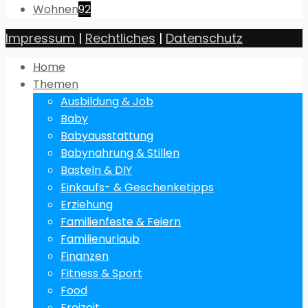
Wohnen
92
Impressum
|
Rechtliches
|
Datenschutz
Home
Themen
Ausbildung & Job
Baby
Babyausstattung
Babynahrung & Stillen
Basteln & DIY
Einkaufs- & Geschenketipps
Erziehung
Familienfeste & Feiern
Familienurlaub
Finanzen
Fitness & Sport
Food
Freizeit