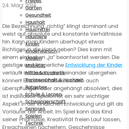
Freizeit
24. März 2014
Garten
Gesundheit
Haushalt
Die Bezeichnung „richtig“ klingt dominant und
Hausmittel
weist auf absolute und konstante Verhältnisse
Haustiere
hin. Kann man Kindern überhaupt etwas
Kinder
Richtiges in die Hand geben? Dies kann mit
Kinderwunsch
einem einfachen „ja“ beantwortet werden. Die
Medien
geistige und körperliche
Entwicklung der Kinder
Mobilität
verläuft in Phasen, die ineinander übergehen
Mode & Kosmetik
Partnerschaft & Hochzeit
können. Einzelne Phasen werden auch
Ratgeber
übersprungen oder angehängt absolviert, dies
Schule & Lernen
ist individuell. Spielen ist ein sehr wichtiger
Schwangerschaft
Aspekt in der kindlichen Entwicklung und gilt als
Senioren
Vorläufer der Arbeit. Im Spiel kann das Kind
Spielen
seiner Phantasie, Kreativität freien Lauf lassen,
Technik
Erwachsenen nacheifern, Geschehnisse