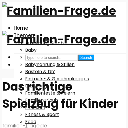
Home
Themen
Ausbildung & Job
Baby
Babyausstattung
Search
Babynahrung & Stillen
Basteln & DIY
Einkaufs- & Geschenketipps
Das richtige
Erziehung
Familienfeste & Feiern
Spielzeug für Kinder
Familienurlaub
Finanzen
Fitness & Sport
Food
familien-frage.de