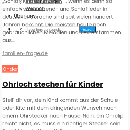
„Schlaf, Kindlein, schlaf“ … wenn es denn so
Versicherungen
Wohnen
einfach wäre. Abend- und Schlaflieder in
Über uns
deutscher Sprache sind seit vielen hundert
Jahren bekannt. Die meisten heute noch
Search
gebräuchlichen Melodien und Texte stammen
aus...
familien-frage.de
Kinder
Ohrloch stechen für Kinder
Stell‘ dir vor, dein Kind kommt aus der Schule
oder Kita mit dem dringenden Wunsch nach
einem Ohrstecker nach Hause. Nein, ein Ohrclip
reicht nicht, es muss ein richtiger Stecker sein.