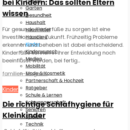
bei Kindern: Das sollten Eltern
Freizeit
Garten
wissen
Gesundheit
Haushalt
Für gesunde Kinderfüße zu sorgen ist eine
Hausmittel
Investition in die Zukunft. Frühzeitig Probleme
Haustiere
Kinder
erkennen und beheben ist dabei entscheidend.
Kinderwunsch
Kinderfüße können in ihrer Entwicklung noch
Medien
beeinflusst werden, bei fertig...
Mobilität
familien-frage.de
Mode & Kosmetik
Partnerschaft & Hochzeit
Ratgeber
Kinder
Schule & Lernen
Schwangerschaft
Die richtige Schlafhygiene für
Senioren
Kleinkinder
Spielen
Technik