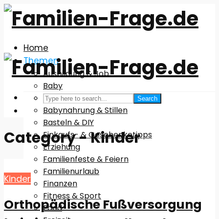
Home
Themen
Ausbildung & Job
Baby
Babyausstattung
Search
Babynahrung & Stillen
Basteln & DIY
Category - Kinder
Einkaufs- & Geschenketipps
Erziehung
Familienfeste & Feiern
Familienurlaub
Kinder
Finanzen
Fitness & Sport
Orthopädische Fußversorgung
Food