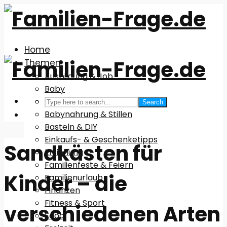
Home
Themen
Ausbildung & Job
Baby
Babyausstattung
Search
Babynahrung & Stillen
Basteln & DIY
Einkaufs- & Geschenketipps
Sandkästen für
Erziehung
Familienfeste & Feiern
Kinder – die
Familienurlaub
Finanzen
Fitness & Sport
verschiedenen Arten
Food