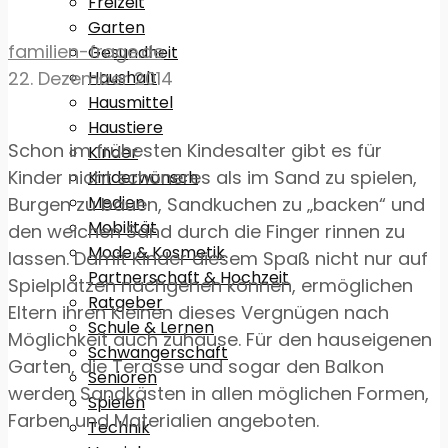
Freizeit
Garten
familien-frage.de
Gesundheit
Haushalt
22. Dezember 2014
Hausmittel
Haustiere
Schon im frühesten Kindesalter gibt es für
Kinder
Kinder nicht schöneres als im Sand zu spielen,
Kinderwunsch
Medien
Burgen zu bauen, Sandkuchen zu „backen“ und
Mobilität
den weichen Sand durch die Finger rinnen zu
Mode & Kosmetik
lassen. Damit Kinder diesem Spaß nicht nur auf
Partnerschaft & Hochzeit
Spielplätzen nachgehen können, ermöglichen
Ratgeber
Eltern ihren Kleinen dieses Vergnügen nach
Schule & Lernen
Möglichkeit auch zuhause. Für den hauseigenen
Schwangerschaft
Garten, die Terasse und sogar den Balkon
Senioren
werden Sandkästen in allen möglichen Formen,
Spielen
Farben und Materialien angeboten.
Technik