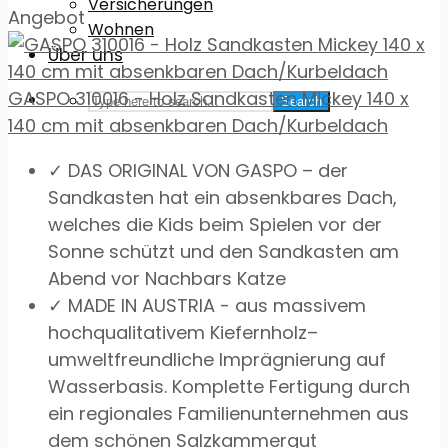
Versicherungen
Angebot
Wohnen
Über uns
GASPO 310016 - Holz Sandkasten Mickey 140 x
Search
140 cm mit absenkbaren Dach/Kurbeldach
✓ DAS ORIGINAL VON GASPO – der
Sandkasten hat ein absenkbares Dach,
welches die Kids beim Spielen vor der
Sonne schützt und den Sandkasten am
Abend vor Nachbars Katze
✓ MADE IN AUSTRIA - aus massivem
hochqualitativem Kiefernholz–
umweltfreundliche Imprägnierung auf
Wasserbasis. Komplette Fertigung durch
ein regionales Familienunternehmen aus
dem schönen Salzkammergut