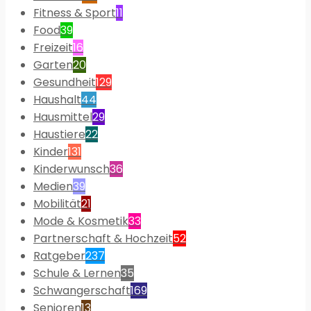
Fitness & Sport
11
Food
39
Freizeit
16
Garten
20
Gesundheit
129
Haushalt
44
Hausmittel
29
Haustiere
22
Kinder
131
Kinderwunsch
36
Medien
39
Mobilität
21
Mode & Kosmetik
33
Partnerschaft & Hochzeit
52
Ratgeber
237
Schule & Lernen
35
Schwangerschaft
169
Senioren
13