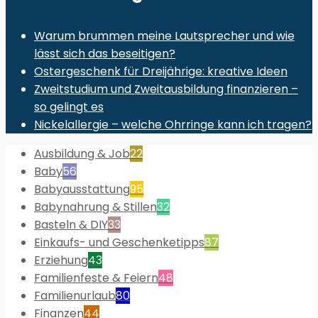
Warum brummen meine Lautsprecher und wie
lässt sich das beseitigen?
Ostergeschenk für Dreijährige: kreative Ideen
Zweitstudium und Zweitausbildung finanzieren –
so gelingt es
Nickelallergie – welche Ohrringe kann ich tragen?
Ausbildung & Job
22
Baby
56
Babyausstattung
95
Babynahrung & Stillen
32
Basteln & DIY
33
Einkaufs- und Geschenketipps
87
Erziehung
43
Familienfeste & Feiern
48
Familienurlaub
80
Finanzen
44