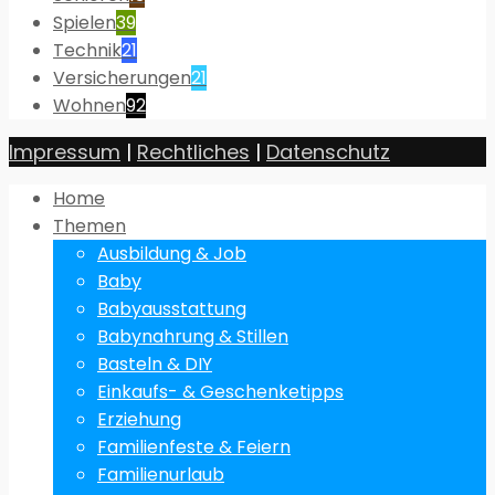
Spielen
39
Technik
21
Versicherungen
21
Wohnen
92
Impressum
|
Rechtliches
|
Datenschutz
Home
Themen
Ausbildung & Job
Baby
Babyausstattung
Babynahrung & Stillen
Basteln & DIY
Einkaufs- & Geschenketipps
Erziehung
Familienfeste & Feiern
Familienurlaub