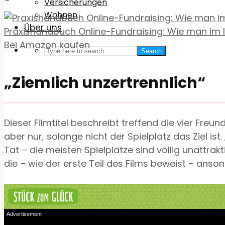
Versicherungen
Wohnen
Über uns
Praxishandbuch Online-Fundraising: Wie man im In
Bei Amazon kaufen
Search
„Ziemlich unzertrennlich“
Dieser Filmtitel beschreibt treffend die vier Fre
aber nur, solange nicht der Spielplatz das Ziel ist
Tat – die meisten Spielplätze sind völlig unattra
die – wie der erste Teil des Films beweist – anson