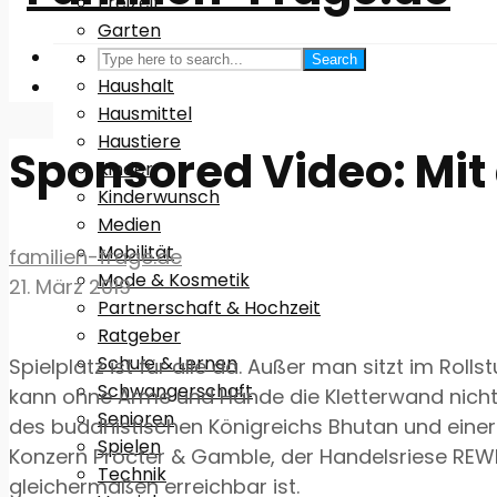
Freizeit
Garten
Gesundheit
Search
Haushalt
Hausmittel
Haustiere
Sponsored Video: Mit 
Kinder
Kinderwunsch
Medien
Mobilität
familien-frage.de
Mode & Kosmetik
21. März 2019
Partnerschaft & Hochzeit
Ratgeber
Schule & Lernen
Spielplatz ist für alle da. Außer man sitzt im Ro
Schwangerschaft
kann ohne Arme und Hände die Kletterwand nicht n
Senioren
des buddhistischen Königreichs Bhutan und eine
Spielen
Konzern Procter & Gamble, der Handelsriese REW
Technik
gleichermaßen erreichbar ist.