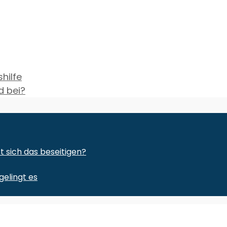
hilfe
d bei?
sich das beseitigen?
gelingt es