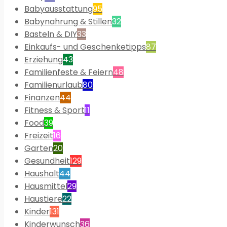
Babyausstattung
95
Babynahrung & Stillen
32
Basteln & DIY
33
Einkaufs- und Geschenketipps
87
Erziehung
43
Familienfeste & Feiern
48
Familienurlaub
80
Finanzen
44
Fitness & Sport
11
Food
39
Freizeit
16
Garten
20
Gesundheit
129
Haushalt
44
Hausmittel
29
Haustiere
22
Kinder
131
Kinderwunsch
36