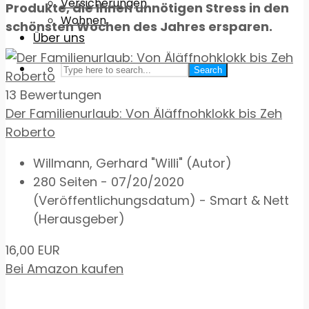
Versicherungen
Produkte, die Ihnen unnötigen Stress in den
Wohnen
schönsten Wochen des Jahres ersparen.
Über uns
Search
13 Bewertungen
Der Familienurlaub: Von Äläffnohklokk bis Zeh
Roberto
Willmann, Gerhard "Willi" (Autor)
280 Seiten - 07/20/2020
(Veröffentlichungsdatum) - Smart & Nett
(Herausgeber)
16,00 EUR
Bei Amazon kaufen