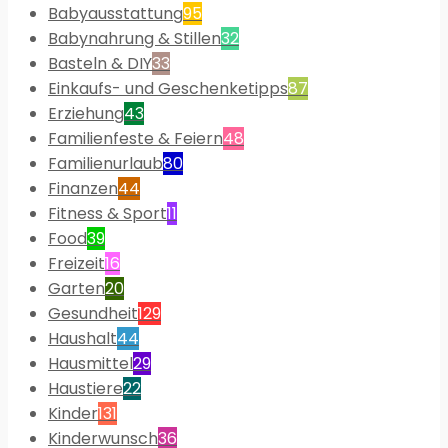
Babyausstattung
95
Babynahrung & Stillen
32
Basteln & DIY
33
Einkaufs- und Geschenketipps
87
Erziehung
43
Familienfeste & Feiern
48
Familienurlaub
80
Finanzen
44
Fitness & Sport
11
Food
39
Freizeit
16
Garten
20
Gesundheit
129
Haushalt
44
Hausmittel
29
Haustiere
22
Kinder
131
Kinderwunsch
36