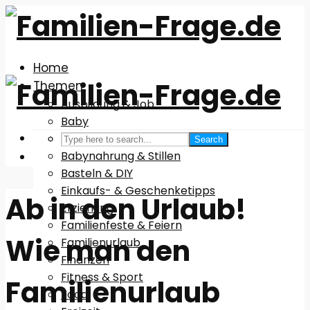
Home
Themen
Ausbildung & Job
Baby
Babyausstattung
Search
Babynahrung & Stillen
Basteln & DIY
Einkaufs- & Geschenketipps
Ab in den Urlaub!
Erziehung
Familienfeste & Feiern
Wie man den
Familienurlaub
Finanzen
Fitness & Sport
Familienurlaub
Food