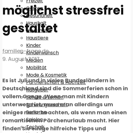
Freizeit
möglichst stressfrei
Garten
Gesundheit
Haushalt
gestaltet
Hausmittel
Haustiere
Kinder
familien-frage.de
Kinderwunsch
9. August 2017
Medien
Mobilität
Mode & Kosmetik
Es ist Juli und in vielen Bundesländern in
Partnerschaft & Hochzeit
Deutschland sind die Sommerferien schon in
Ratgeber
vollem Gange. Wenn man mit Kindern
Schule & Lernen
unterwegs ist, muss man allerdings um
Schwangerschaft
Senioren
einiges mehr beachten, als wenn man einen
Spielen
romantischen Pärchenurlaub macht. Hier
Technik
finden Sie einige hilfreiche Tipps und