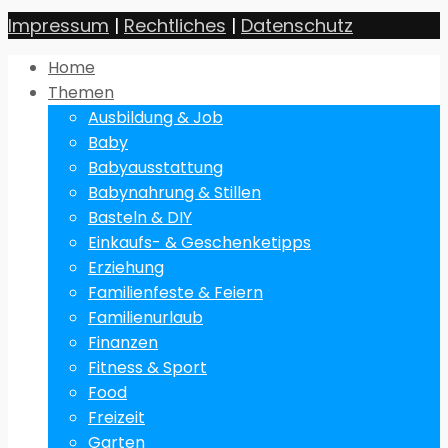
Impressum
|
Rechtliches
|
Datenschutz
Home
Themen
Ausbildung & Job
Baby
Babyausstattung
Babynahrung & Stillen
Basteln & DIY
Einkaufs- & Geschenketipps
Erziehung
Familienfeste & Feiern
Familienurlaub
Finanzen
Fitness & Sport
Food
Freizeit
Garten