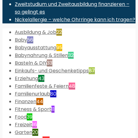
Zweitstudium und Zweitausbildung finanzieren –
so gelingt es
Nickelallergie – welche Ohrringe kann ich tragen?
Ausbildung & Job
22
Baby
56
Babyausstattung
95
Babynahrung & Stillen
32
Basteln & DIY
33
Einkaufs- und Geschenketipps
87
Erziehung
43
Familienfeste & Feiern
48
Familienurlaub
80
Finanzen
44
Fitness & Sport
11
Food
39
Freizeit
16
Garten
20