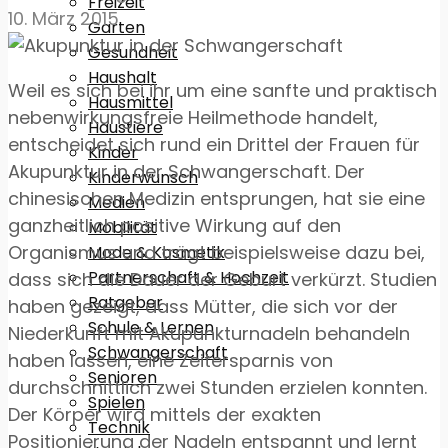
Freizeit
10. März 2015
Garten
Gesundheit
Haushalt
Weil es sich bei ihr um eine sanfte und praktisch
Hausmittel
nebenwirkungsfreie Heilmethode handelt,
Haustiere
entscheidet sich rund ein Drittel der Frauen für
Kinder
Akupunktur in der Schwangerschaft. Der
Kinderwunsch
chinesischen Medizin entsprungen, hat sie eine
Medien
ganzheitlich positive Wirkung auf den
Mobilität
Organismus und trägt beispielsweise dazu bei,
Mode & Kosmetik
Partnerschaft & Hochzeit
dass sich die Dauer der Geburt verkürzt. Studien
Ratgeber
haben gezeigt, dass Mütter, die sich vor der
Schule & Lernen
Niederkunft mit Akupunkturnadeln behandeln
Schwangerschaft
haben lassen, eine Zeitersparnis von
Senioren
durchschnittlich zwei Stunden erzielen konnten.
Spielen
Der Körper wird mittels der exakten
Technik
Positionierung der Nadeln entspannt und lernt