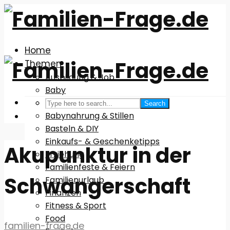
Home
Themen
Ausbildung & Job
Baby
Babyausstattung
Search
Babynahrung & Stillen
Basteln & DIY
Einkaufs- & Geschenketipps
Akupunktur in der
Erziehung
Familienfeste & Feiern
Schwangerschaft
Familienurlaub
Finanzen
Fitness & Sport
Food
familien-frage.de