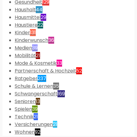
Gesundheit
129
Haushalt
44
Hausmittel
29
Haustiere
22
Kinder
131
Kinderwunsch
36
Medien
39
Mobilität
21
Mode & Kosmetik
33
Partnerschaft & Hochzeit
52
Ratgeber
237
Schule & Lernen
35
Schwangerschaft
169
Senioren
13
Spielen
39
Technik
21
Versicherungen
21
Wohnen
92