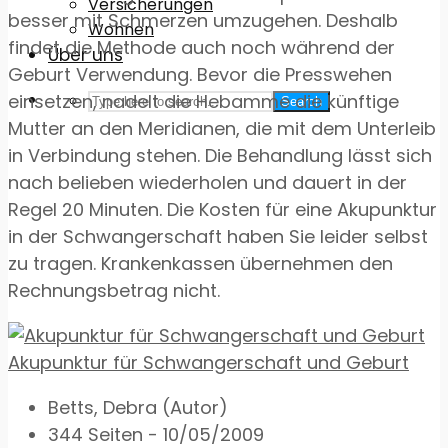
Versicherungen
besser mit Schmerzen umzugehen. Deshalb
Wohnen
findet die Methode auch noch während der
Über uns
Geburt Verwendung. Bevor die Presswehen
einsetzen, nadelt die Hebamme die künftige
Search
Mutter an den Meridianen, die mit dem Unterleib
in Verbindung stehen. Die Behandlung lässt sich
nach belieben wiederholen und dauert in der
Regel 20 Minuten. Die Kosten für eine Akupunktur
in der Schwangerschaft haben Sie leider selbst
zu tragen. Krankenkassen übernehmen den
Rechnungsbetrag nicht.
Akupunktur für Schwangerschaft und Geburt
Betts, Debra (Autor)
344 Seiten - 10/05/2009