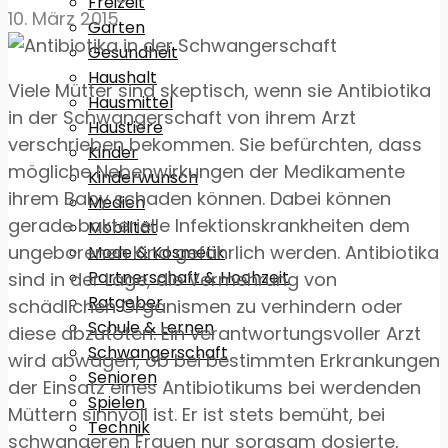
Freizeit
10. März 2015
Garten
Gesundheit
Haushalt
Viele Mütter sind skeptisch, wenn sie Antibiotika
Hausmittel
in der Schwangerschaft von ihrem Arzt
Haustiere
verschrieben bekommen. Sie befürchten, dass
Kinder
mögliche Nebenwirkungen der Medikamente
Kinderwunsch
ihrem Baby schaden können. Dabei können
Medien
gerade bakterielle Infektionskrankheiten dem
Mobilität
ungeborenen Kind gefährlich werden. Antibiotika
Mode & Kosmetik
Partnerschaft & Hochzeit
sind in der Lage, die Vermehrung von
Ratgeber
schädlichen Organismen zu verhindern oder
Schule & Lernen
diese abzutöten. Ein verantwortungsvoller Arzt
Schwangerschaft
wird abwägen, ob bei bestimmten Erkrankungen
Senioren
der Einsatz eines Antibiotikums bei werdenden
Spielen
Müttern sinnvoll ist. Er ist stets bemüht, bei
Technik
schwangeren Frauen nur sorgsam dosierte,