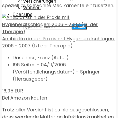
Versicherungen
speziell ausgewählte Medikamente einzusetzen.
Wohnen
Über uns
Search
Antibiotika in der Praxis mit Hygieneratschlägen:
2006 - 2007 (1x1 der Therapie)
Daschner, Franz (Autor)
196 Seiten - 04/11/2006
(Veröffentlichungsdatum) - Springer
(Herausgeber)
16,95 EUR
Bei Amazon kaufen
Trotz aller Vorsicht ist es nie ausgeschlossen,
dass werdende Mütter an Infektionskrankheiten