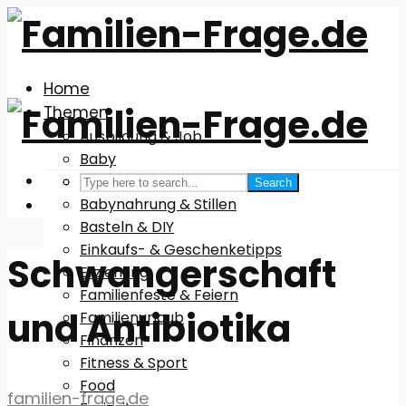
Home
Themen
Ausbildung & Job
Baby
Babyausstattung
Search
Babynahrung & Stillen
Basteln & DIY
Einkaufs- & Geschenketipps
Schwangerschaft
Erziehung
Familienfeste & Feiern
und Antibiotika
Familienurlaub
Finanzen
Fitness & Sport
Food
familien-frage.de