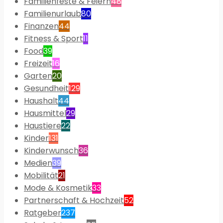
Familienfeste & Feiern
48
Familienurlaub
80
Finanzen
44
Fitness & Sport
11
Food
39
Freizeit
16
Garten
20
Gesundheit
129
Haushalt
44
Hausmittel
29
Haustiere
22
Kinder
131
Kinderwunsch
36
Medien
39
Mobilität
21
Mode & Kosmetik
33
Partnerschaft & Hochzeit
52
Ratgeber
237