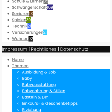
Schule & Lernen
35
Schwangerschaft
169
Senioren
13
Spielen
39
Technik
21
Versicherungen
21
Wohnen
92
Impressum
|
Rechtliches
|
Datenschutz
Home
Themen
Ausbildung & Job
Baby
Babyausstattung
Babynahrung & Stillen
Basteln & DIY
Einkaufs- & Geschenketipps
Erziehung