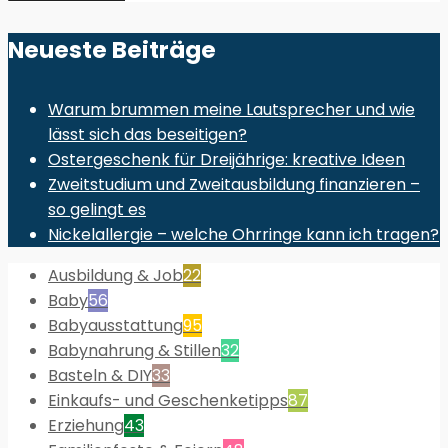
Neueste Beiträge
Warum brummen meine Lautsprecher und wie
lässt sich das beseitigen?
Ostergeschenk für Dreijährige: kreative Ideen
Zweitstudium und Zweitausbildung finanzieren –
so gelingt es
Nickelallergie – welche Ohrringe kann ich tragen?
Ausbildung & Job
22
Baby
56
Babyausstattung
95
Babynahrung & Stillen
32
Basteln & DIY
33
Einkaufs- und Geschenketipps
87
Erziehung
43