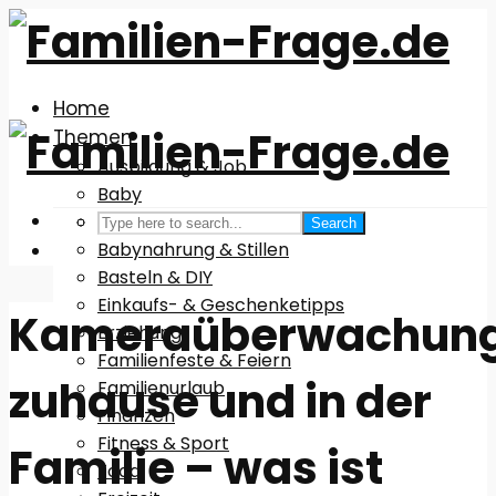
Home
Themen
Ausbildung & Job
Baby
Babyausstattung
Search
Babynahrung & Stillen
Basteln & DIY
Einkaufs- & Geschenketipps
Kameraüberwachun
Erziehung
Familienfeste & Feiern
zuhause und in der
Familienurlaub
Finanzen
Fitness & Sport
Familie – was ist
Food