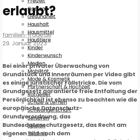
Freizeit
erlaubt?
Garten
Gesundheit
Haushalt
Hausmittel
familien-frage.de
Haustiere
29. Januar 2023
Kinder
Kinderwunsch
Medien
Bei einer privater Überwachung von
Mobilität
Grundstück und Innenräumen per Video gibt
Mode & Kosmetik
es einige juristischer Fallstricke. Die vom
Partnerschaft & Hochzeit
Grundgesetz garantierte freie Entfaltung der
Ratgeber
Persönlichkeit ist ebenso zu beachten wie die
Schule & Lernen
europäische Datenschutz-
Schwangerschaft
Grundverordnung, das
Senioren
Bundesdatenschutzgesetz, das Recht am
Spielen
eigenen Bild nach dem
Technik