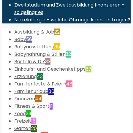
Zweitstudium und Zweitausbildung finanzieren –
so gelingt es
Nickelallergie – welche Ohrringe kann ich tragen?
Ausbildung & Job
22
Baby
56
Babyausstattung
95
Babynahrung & Stillen
32
Basteln & DIY
33
Einkaufs- und Geschenketipps
87
Erziehung
43
Familienfeste & Feiern
48
Familienurlaub
80
Finanzen
44
Fitness & Sport
11
Food
39
Freizeit
16
Garten
20