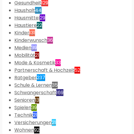
Gesundheit
129
Haushalt
44
Hausmittel
29
Haustiere
22
Kinder
131
Kinderwunsch
36
Medien
39
Mobilität
21
Mode & Kosmetik
33
Partnerschaft & Hochzeit
52
Ratgeber
237
Schule & Lernen
35
Schwangerschaft
169
Senioren
13
Spielen
39
Technik
21
Versicherungen
21
Wohnen
92