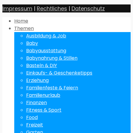
Impressum
|
Rechtliches
|
Datenschutz
Home
Themen
Ausbildung & Job
Baby
Babyausstattung
Babynahrung & Stillen
Basteln & DIY
Einkaufs- & Geschenketipps
Erziehung
Familienfeste & Feiern
Familienurlaub
Finanzen
Fitness & Sport
Food
Freizeit
Garten