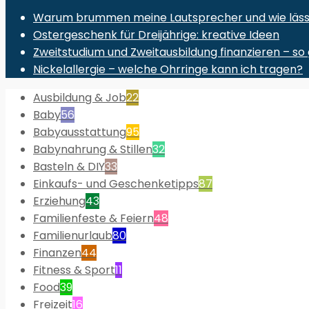
Warum brummen meine Lautsprecher und wie lässt 
Ostergeschenk für Dreijährige: kreative Ideen
Zweitstudium und Zweitausbildung finanzieren – so 
Nickelallergie – welche Ohrringe kann ich tragen?
Ausbildung & Job
22
Baby
56
Babyausstattung
95
Babynahrung & Stillen
32
Basteln & DIY
33
Einkaufs- und Geschenketipps
87
Erziehung
43
Familienfeste & Feiern
48
Familienurlaub
80
Finanzen
44
Fitness & Sport
11
Food
39
Freizeit
16