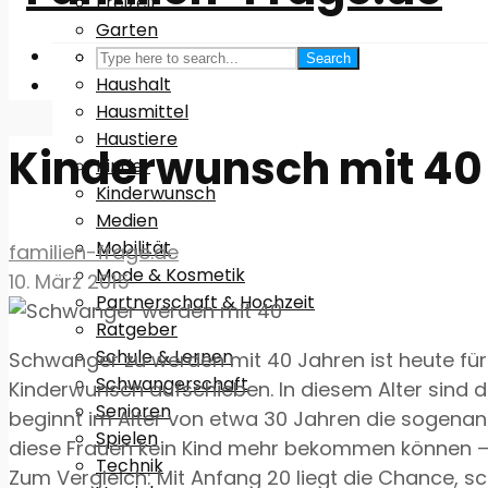
Freizeit
Garten
Gesundheit
Search
Haushalt
Hausmittel
Haustiere
Kinderwunsch mit 40
Kinder
Kinderwunsch
Medien
Mobilität
familien-frage.de
Mode & Kosmetik
10. März 2015
Partnerschaft & Hochzeit
Ratgeber
Schule & Lernen
Schwanger zu werden mit 40 Jahren ist heute für 
Schwangerschaft
Kinderwunsch aufschieben. In diesem Alter sind d
Senioren
beginnt im Alter von etwa 30 Jahren die sogenann
Spielen
diese Frauen kein Kind mehr bekommen können – 
Technik
Zum Vergleich: Mit Anfang 20 liegt die Chance, 