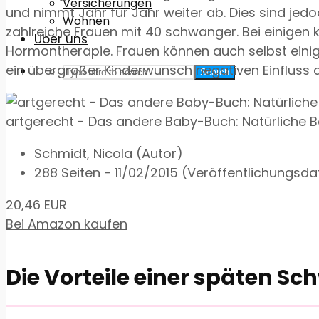
Versicherungen
und nimmt Jahr für Jahr weiter ab. Dies sind jed
Wohnen
zahlreiche Frauen mit 40 schwanger. Bei einigen 
Über uns
Hormontherapie. Frauen können auch selbst eini
ein übergroßer Kinderwunsch negativen Einfluss
Search
artgerecht - Das andere Baby-Buch: Natürliche Bed
Schmidt, Nicola (Autor)
288 Seiten - 11/02/2015 (Veröffentlichungsd
20,46 EUR
Bei Amazon kaufen
Die Vorteile einer späten S