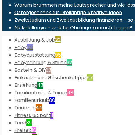
Warum brummen meine Lautsprecher und wie lässt 
Ostergeschenk für Dreijährige: kreative Ideen
Zweitstudium und Zweitausbildung finanzieren – so 
Nickelallergie – welche Ohrringe kann ich tragen?
Ausbildung & Job
22
Baby
56
Babyausstattung
95
Babynahrung & Stillen
32
Basteln & DIY
33
Einkaufs- und Geschenketipps
87
Erziehung
43
Familienfeste & Feiern
48
Familienurlaub
80
Finanzen
44
Fitness & Sport
11
Food
39
Freizeit
16