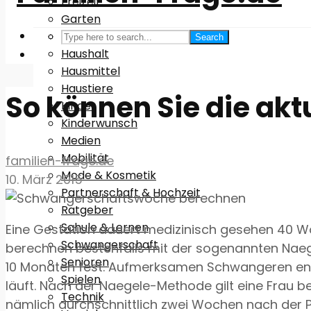
Freizeit
Garten
Gesundheit
Search
Haushalt
Hausmittel
Haustiere
So können Sie die a
Kinder
Kinderwunsch
Medien
Mobilität
familien-frage.de
Mode & Kosmetik
10. März 2015
Partnerschaft & Hochzeit
Ratgeber
Schule & Lernen
Eine Gestation dauert medizinisch gesehen 40 W
Schwangerschaft
berechnen bestenfalls mit der sogenannten Naegel
Senioren
10 Monaten fest. Aufmerksamen Schwangeren ent
Spielen
läuft. Nach der Naegele-Methode gilt eine Frau 
Technik
nämlich durchschnittlich zwei Wochen nach der Per