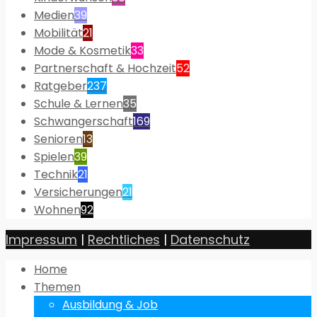
Medien
39
Mobilität
21
Mode & Kosmetik
33
Partnerschaft & Hochzeit
52
Ratgeber
237
Schule & Lernen
35
Schwangerschaft
169
Senioren
13
Spielen
39
Technik
21
Versicherungen
21
Wohnen
92
Impressum
|
Rechtliches
|
Datenschutz
Home
Themen
Ausbildung & Job