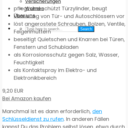
Versicherungen
pflegt und schützt Türzylinder, beugt
Wohnen
Über uns
Vereisung von Tür- und Autoschlössern vor
löst angerostete Schrauben, Bolzen, Ventile,
Search
Felgenmuttern
beseitigt Quietschen und Knarren bei Türen,
Fenstern und Schubladen
als Korrosionsschutz gegen Salz, Wasser,
Feuchtigkeit
als Kontaktspray im Elektro- und
Elektronikbereich
9,20 EUR
Bei Amazon kaufen
Manchmal ist es dann erforderlich,
den
Schlüsseldienst zu rufen
. In anderen Fällen
kannst Du das Problem selbst lösen, etwa durch