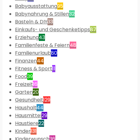
Babyausstattung
95
Babynahrung & Stillen
32
Basteln & DIY
33
Einkaufs- und Geschenketipps
87
Erziehung
43
Familienfeste & Feiern
48
Familienurlaub
80
Finanzen
44
Fitness & Sport
11
Food
39
Freizeit
16
Garten
20
Gesundheit
129
Haushalt
44
Hausmittel
29
Haustiere
22
Kinder
131
Kinderwunsch
36