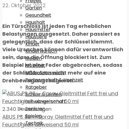
Freizeit
22. Oktober 2022
Garten
Gesundheit
Haushalt
Ein Türschloss ist jeden Tag erheblichen
Hausmittel
Belastungen ausgesetzt. Daher passiert es
Haustiere
gelegentlich, dass der Schlüssel klemmt.
Kinder
Viele Ursachen können dafür verantwortlich
Kinderwunsch
sein, dass die Öffnung blockiert ist. Zum
Medien
Beispiel ist eine Feder abgebrochen, sodass
Mobilität
der Schließbolzen nicht mehr auf eine
Mode & Kosmetik
Partnerschaft & Hochzeit
Drehbewegung reagieren.
Ratgeber
Schule & Lernen
Schwangerschaft
Senioren
2.340 Bewertungen
Spielen
ABUS PS 88 – Spray Gleitmittel Fett frei und
Technik
Feuchtigkeit abweisend 50 ml