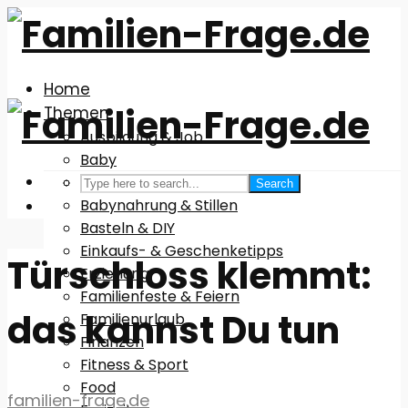
Home
Themen
Ausbildung & Job
Baby
Babyausstattung
Search
Babynahrung & Stillen
Basteln & DIY
Einkaufs- & Geschenketipps
Türschloss klemmt:
Erziehung
Familienfeste & Feiern
das kannst Du tun
Familienurlaub
Finanzen
Fitness & Sport
Food
familien-frage.de