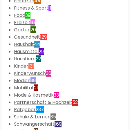
Finanzen
44
Fitness & Sport
11
Food
39
Freizeit
16
Garten
20
Gesundheit
129
Haushalt
44
Hausmittel
29
Haustiere
22
Kinder
131
Kinderwunsch
36
Medien
39
Mobilität
21
Mode & Kosmetik
33
Partnerschaft & Hochzeit
52
Ratgeber
237
Schule & Lernen
35
Schwangerschaft
169