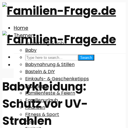
Home
Themen
Ausbildung & Job
Baby
Babyausstattung
Search
Babynahrung & Stillen
Basteln & DIY
Einkaufs- & Geschenketipps
Babykleidung:
Erziehung
Familienfeste & Feiern
Schutz vor UV-
Familienurlaub
Finanzen
Fitness & Sport
Strahlen
Food