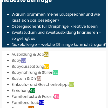
Warum brummen meine Lautsprecher und wie
lässt sich das beseitigen?
Ostergeschenk für Dreijährige: kreative Ideen
Zweitstudium und Zweitausbildung finanzieren –
so gelingt es
Nickelallergie – welche Ohrringe kann ich tragen?
Ausbildung & Job
22
Baby
56
Babyausstattung
95
Babynahrung & Stillen
32
Basteln & DIY
33
Einkaufs- und Geschenketipps
87
Erziehung
43
Familienfeste & Feiern
48
Familienurlaub
80