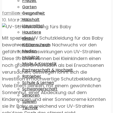
Freizeit
Garten
familien-frage.de
Gesundheit
Haushalt
10. März 2015
Hausmittel
Haustiere
Mit spezieller UV Schutzkleidung für das Baby
Kinder
bewahren Eltern ihren Nachwuchs vor den
Kinderwunsch
Medien
gefährlichen Auswirkungen von UV-Strahlen.
Mobilität
Diese Strahlen können bei Kleinkindern einen
Mode & Kosmetik
noch größeren Schaden als bei Erwachsenen
Partnerschaft & Hochzeit
verursachen, deswegen lohnt sich die
Ratgeber
Investition in hochwertige Schutzbekleidung.
Schule & Lernen
Viele Eltern denken, mit einem gewöhnlichen
Schwangerschaft
Sonnenhut, einer Abdeckung auf dem
Senioren
Kinderwagen und einer Sonnencreme könnten
Spielen
sie ihr Baby ausreichend vor UV-Strahlen
Technik
schützen. Doch das stimmt nicht.