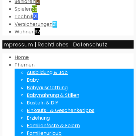
Senioren
13
Spielen
39
Technik
21
Versicherungen
21
Wohnen
92
Impressum
|
Rechtliches
|
Datenschutz
Home
Themen
Ausbildung & Job
Baby
Babyausstattung
Babynahrung & Stillen
Basteln & DIY
Einkaufs- & Geschenketipps
Erziehung
Familienfeste & Feiern
Familienurlaub