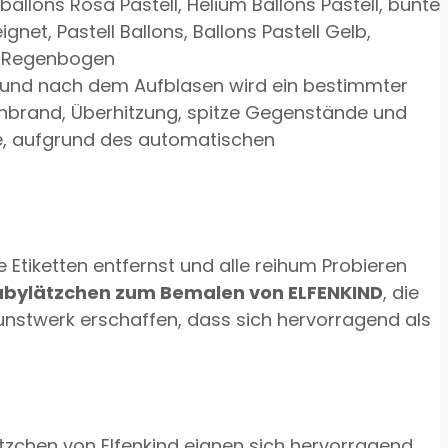
allons Rosa Pastell, Helium Ballons Pastell, bunte
ignet, Pastell Ballons, Ballons Pastell Gelb,
ons Regenbogen
 und nach dem Aufblasen wird ein bestimmter
nenbrand, Überhitzung, spitze Gegenstände und
ie, aufgrund des automatischen
Etiketten entfernst und alle reihum Probieren
abylätzchen zum Bemalen von ELFENKIND
, die
 Kunstwerk erschaffen, dass sich hervorragend als
tzchen von Elfenkind eignen sich hervorragend