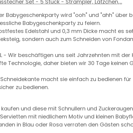
echer Set - 5 Stück - Strampler, Lätzchen,...
der Babygeschenkparty wird "ooh" und "ahh" über 
gessliche Babygeschenkparty zu feiern.
ostfestes Edelstahl und 0,3 mm Dicke macht es se
ksteig, sondern auch zum Schneiden von Fondant,
L - Wir beschäftigen uns seit Jahrzehnten mit de
fte Technologie, daher bieten wir 30 Tage keinen 
 Schneidekante macht sie einfach zu bedienen für 
sicher zu bedienen.
s kaufen und diese mit Schnullern und Zuckeraugen
 Servietten mit niedlichem Motiv und kleinen Babyf
Girlanden in Blau oder Rosa verraten den Gästen 