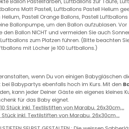
 Ballon Pastellfarben, Luftballons zur Taufe, Luftb
ftballons Matt Pastell, Luftballons Pastell Helium gee
ns Helium, Pastell Orange Ballons, Pastell Luftball
ne Ballonpumpe, um den Ballon aufzublasen. Vor
 Sie den Ballon NICHT und vermeiden Sie auch Son
Luftballons zum Platzen führen. (Bitte beachten S
ballons mit Löcher je 100 Luftballons.)
eranstalten, wenn Du von einigen Babygläschen die 
t bei Babypartys ebenfalls hoch im Kurs. Mit den
B
rden, kann jeder Deiner Gäste ein eigenes kleines
schenk für das Baby eignet.
tück inkl. Textilstiften von Marabu, 26x30cm,...
ILSTIFTEN SELBST GESTALTEN : Die weissen Sabberlä