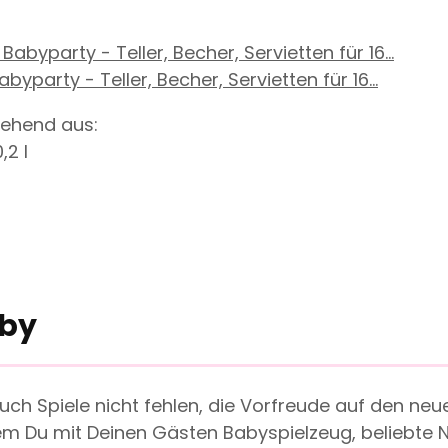
yparty - Teller, Becher, Servietten für 16...
tehend aus:
,2 l
aby
ch Spiele nicht fehlen, die Vorfreude auf den ne
em Du mit Deinen Gästen Babyspielzeug, beliebte N