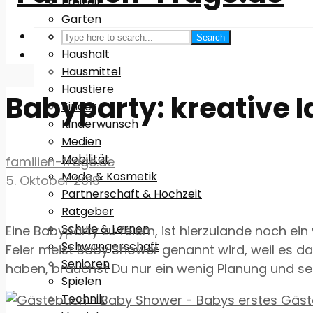
Freizeit
Garten
Gesundheit
Search
Haushalt
Hausmittel
Haustiere
Babyparty: kreative I
Kinder
Kinderwunsch
Medien
Mobilität
familien-frage.de
Mode & Kosmetik
5. Oktober 2019
Partnerschaft & Hochzeit
Ratgeber
Schule & Lernen
Eine Babyparty zu feiern, ist hierzulande noch ei
Schwangerschaft
Feier meist Baby Shower genannt wird, weil es 
Senioren
haben, brauchst Du nur ein wenig Planung und seh
Spielen
Technik