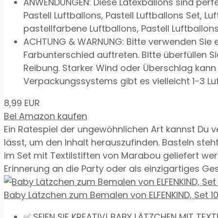
ANWENDUNGEN: Diese Latexballons sind perfekte
Pastell Luftballons, Pastell Luftballons Set, Lu
pastellfarbene Luftballons, Pastell Luftballo
ACHTUNG & WARNUNG: Bitte verwenden Sie ei
Farbunterschied auftreten. Bitte überfüllen
Reibung. Starker Wind oder Überschlag kann 
Verpackungssystems gibt es vielleicht 1-3 Luft
8,99 EUR
Bei Amazon kaufen
Ein Ratespiel der ungewöhnlichen Art kannst Du v
lässt, um den Inhalt herauszufinden. Basteln steh
im Set mit Textilstiften von Marabou geliefert we
Erinnerung an die Party oder als einzigartiges Ge
Baby Lätzchen zum Bemalen von ELFENKIND, Set 10 S
✅ SEIEN SIE KREATIV! BABY LÄTZCHEN MIT TEXT