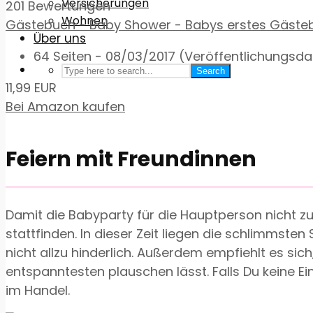
Versicherungen
201 Bewertungen
Wohnen
Gästebuch - Baby Shower - Babys erstes Gästeb
Über uns
64 Seiten - 08/03/2017 (Veröffentlichungs
Search
11,99 EUR
Bei Amazon kaufen
Feiern mit Freundinnen
Damit die Babyparty für die Hauptperson nicht zu
stattfinden. In dieser Zeit liegen die schlimms
nicht allzu hinderlich. Außerdem empfiehlt es s
entspanntesten plauschen lässt. Falls Du keine 
im Handel.