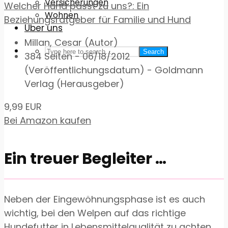
Versicherungen
Welcher Hund passt zu uns?: Ein
Wohnen
Beziehungsratgeber für Familie und Hund
Über uns
Millan, Cesar (Autor)
Search
384 Seiten - 06/18/2012
(Veröffentlichungsdatum) - Goldmann
Verlag (Herausgeber)
9,99 EUR
Bei Amazon kaufen
Ein treuer Begleiter …
Neben der Eingewöhnungsphase ist es auch
wichtig, bei den Welpen auf das richtige
Hundefutter in Lebensmittelqualität zu achten.