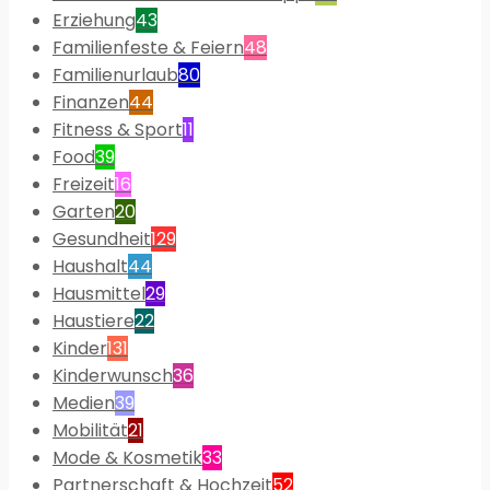
Erziehung
43
Familienfeste & Feiern
48
Familienurlaub
80
Finanzen
44
Fitness & Sport
11
Food
39
Freizeit
16
Garten
20
Gesundheit
129
Haushalt
44
Hausmittel
29
Haustiere
22
Kinder
131
Kinderwunsch
36
Medien
39
Mobilität
21
Mode & Kosmetik
33
Partnerschaft & Hochzeit
52