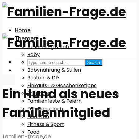
Home
Themen
Ausbildung & Job
Baby
Babyausstattung
Search
Babynahrung & Stillen
Basteln & DIY
Einkaufs- & Geschenketipps
Ein Hund als neues
Erziehung
Familienfeste & Feiern
Familienmitglied
Familienurlaub
Finanzen
Fitness & Sport
Food
familien-frage.de