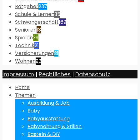
Ratgeber
237
Schule & Lernen
35
Schwangerschaft
169
Senioren
13
Spielen
39
Technik
21
Versicherungen
21
Wohnen
92
Impressum
|
Rechtliches
|
Datenschutz
Home
Themen
Ausbildung & Job
Baby
Babyausstattung
Babynahrung & Stillen
Basteln & DIY