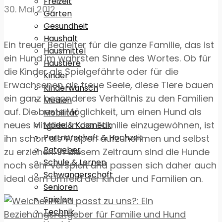
Freizeit
30. Mai 2012
Garten
Gesundheit
Haushalt
Ein treuer Begleiter für die ganze Familie, das ist
Hausmittel
ein Hund im wahrsten Sinne des Wortes. Ob für
Haustiere
die Kinder als Spielgefährte oder für die
Kinder
Erwachsenen als treue Seele, diese Tiere bauen
Kinderwunsch
ein ganz besonderes Verhältnis zu den Familien
Medien
auf. Die beste Möglichkeit, um einen Hund als
Mobilität
neues Mitglied in der Familie einzugewöhnen, ist
Mode & Kosmetik
Partnerschaft & Hochzeit
ihn schon als Welpen aufzunehmen und selbst
Ratgeber
zu erziehen. In diesem Zeitraum sind die Hunde
Schule & Lernen
noch sehr verspielt und passen sich daher auch
Schwangerschaft
ideal dem Umfeld der Kinder und Familien an.
Senioren
Spielen
Technik