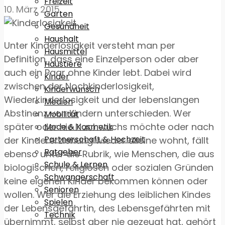
Freizeit
10. März 2015
Garten
Gesundheit
Haushalt
Unter Kinderlosigkeit versteht man per
Hausmittel
Definition, dass eine Einzelperson oder aber
Haustiere
auch ein Paar ohne Kinder lebt. Dabei wird
Kinder
zwischen der Nochkinderlosigkeit,
Kinderwunsch
Wiederkinderlosigkeit und der lebenslangen
Medien
Abstinenz von Kindern unterschieden. Wer
Mobilität
später oder nie Nachwuchs möchte oder nach
Mode & Kosmetik
Partnerschaft & Hochzeit
der Kindererziehung wieder alleine wohnt, fällt
Ratgeber
ebenso unter die Rubrik, wie Menschen, die aus
Schule & Lernen
biologischen, religiösen oder sozialen Gründen
Schwangerschaft
keine eigenen Kinder bekommen können oder
Senioren
wollen. Wer die Erziehung des leiblichen Kindes
Spielen
der Lebensgefährtin, des Lebensgefährten mit
Technik
übernimmt, selbst aber nie gezeugt hat, gehört