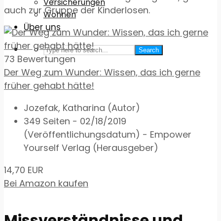
Versicherungen
auch zur Gruppe der Kinderlosen.
Wohnen
Über uns
Search
73 Bewertungen
Der Weg zum Wunder: Wissen, das ich gerne
früher gehabt hätte!
Jozefak, Katharina (Autor)
349 Seiten - 02/18/2019
(Veröffentlichungsdatum) - Empower
Yourself Verlag (Herausgeber)
14,70 EUR
Bei Amazon kaufen
Missverständnisse und