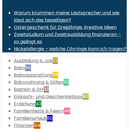
Warum brummen meine Lautsprecher und wie
lässt sich das beseitigen?
Ostergeschenk für Dreijährige: kreative Ideen
Zweitstudium und Zweitausbildung finanzieren –
so gelingt es
Nickelallergie – welche Ohrringe kann ich tragen?
Ausbildung & Job
22
Baby
56
Babyausstattung
95
Babynahrung & Stillen
32
Basteln & DIY
33
Einkaufs- und Geschenketipps
87
Erziehung
43
Familienfeste & Feiern
48
Familienurlaub
80
Finanzen
44