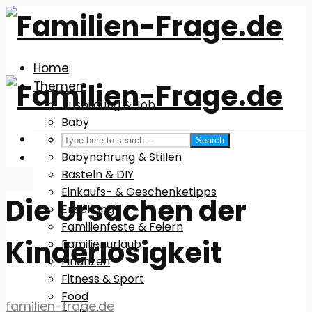
Home
Themen
Ausbildung & Job
Baby
Babyausstattung
Search
Babynahrung & Stillen
Basteln & DIY
Einkaufs- & Geschenketipps
Die Ursachen der
Erziehung
Familienfeste & Feiern
Kinderlosigkeit
Familienurlaub
Finanzen
Fitness & Sport
Food
familien-frage.de