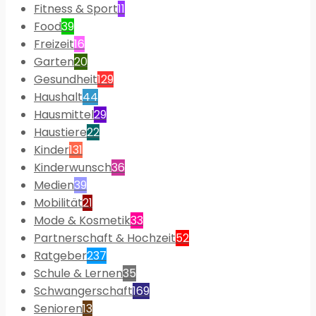
Fitness & Sport
11
Food
39
Freizeit
16
Garten
20
Gesundheit
129
Haushalt
44
Hausmittel
29
Haustiere
22
Kinder
131
Kinderwunsch
36
Medien
39
Mobilität
21
Mode & Kosmetik
33
Partnerschaft & Hochzeit
52
Ratgeber
237
Schule & Lernen
35
Schwangerschaft
169
Senioren
13