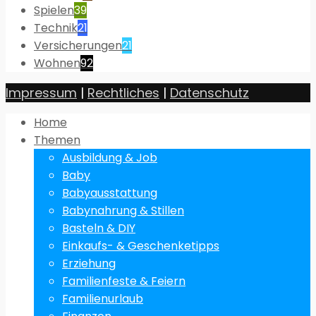
Spielen
39
Technik
21
Versicherungen
21
Wohnen
92
Impressum
|
Rechtliches
|
Datenschutz
Home
Themen
Ausbildung & Job
Baby
Babyausstattung
Babynahrung & Stillen
Basteln & DIY
Einkaufs- & Geschenketipps
Erziehung
Familienfeste & Feiern
Familienurlaub