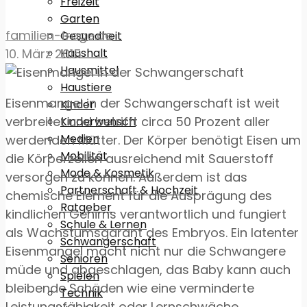
Freizeit
Garten
familien-frage.de
Gesundheit
Haushalt
10. März 2015
Hausmittel
Haustiere
Eisenmangel in der Schwangerschaft ist weit
Kinder
verbreitet und betrifft circa 50 Prozent aller
Kinderwunsch
Medien
werdenden Mütter. Der Körper benötigt Eisen um
Mobilität
die Körperzellen ausreichend mit Sauerstoff
Mode & Kosmetik
versorgen zu können. Außerdem ist das
Partnerschaft & Hochzeit
chemische Element für die Ausprägung des
Ratgeber
kindlichen Gehirns verantwortlich und fungiert
Schule & Lernen
als Wachstumsgarant des Embryos. Ein latenter
Schwangerschaft
Eisenmangel macht nicht nur die Schwangere
Senioren
müde und abgeschlagen, das Baby kann auch
Spielen
bleibende Schäden wie eine verminderte
Technik
Leistungsfähigkeit oder Lernschwäche