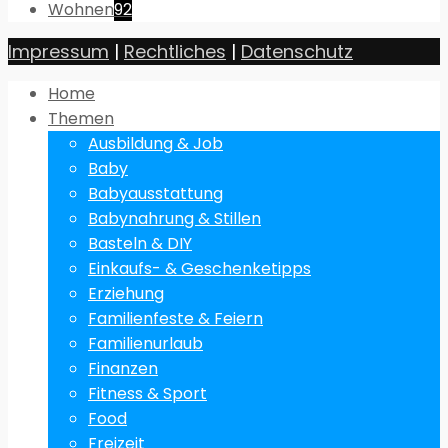
Wohnen
92
Impressum
|
Rechtliches
|
Datenschutz
Home
Themen
Ausbildung & Job
Baby
Babyausstattung
Babynahrung & Stillen
Basteln & DIY
Einkaufs- & Geschenketipps
Erziehung
Familienfeste & Feiern
Familienurlaub
Finanzen
Fitness & Sport
Food
Freizeit