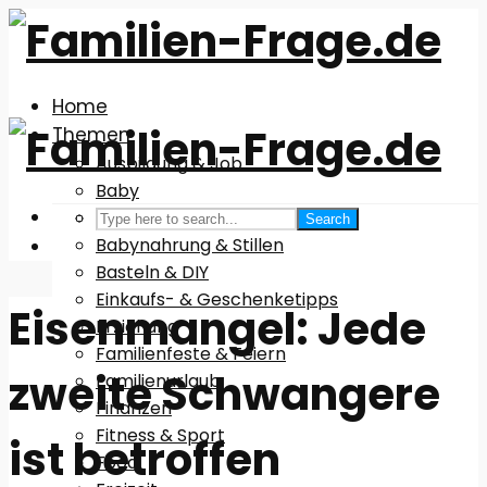
Home
Themen
Ausbildung & Job
Baby
Babyausstattung
Search
Babynahrung & Stillen
Basteln & DIY
Einkaufs- & Geschenketipps
Eisenmangel: Jede
Erziehung
Familienfeste & Feiern
zweite Schwangere
Familienurlaub
Finanzen
Fitness & Sport
ist betroffen
Food