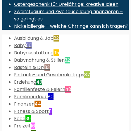
Ostergeschenk für Dreijährige: kreative Ideen
Zweitstudium und Zweitausbildung finanzieren –
so gelingt es
Nickelallergie – welche Ohrringe kann ich tragen?
Ausbildung & Job
22
Baby
56
Babyausstattung
95
Babynahrung & Stillen
32
Basteln & DIY
33
Einkaufs- und Geschenketipps
87
Erziehung
43
Familienfeste & Feiern
48
Familienurlaub
80
Finanzen
44
Fitness & Sport
11
Food
39
Freizeit
16